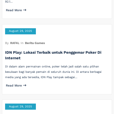
92.1…
Read More
August 29, 2025
By
RAf4L
In
Berita Games
IDN Play: Lokasi Terbaik untuk Penggemar Poker Di
Internet
Di dalam alam permainan online, poker telah jadi salah satu pilihan
kesukaan bagi banyak pemain di seluruh dunia ini. Di antara berbagai
media yang ada tersedia, IDN Play tampak sebagai…
Read More
August 29, 2025