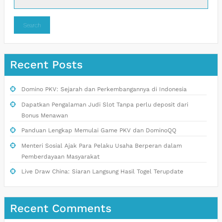
Search
Recent Posts
Domino PKV: Sejarah dan Perkembangannya di Indonesia
Dapatkan Pengalaman Judi Slot Tanpa perlu deposit dari
Bonus Menawan
Panduan Lengkap Memulai Game PKV dan DominoQQ
Menteri Sosial Ajak Para Pelaku Usaha Berperan dalam
Pemberdayaan Masyarakat
Live Draw China: Siaran Langsung Hasil Togel Terupdate
Recent Comments