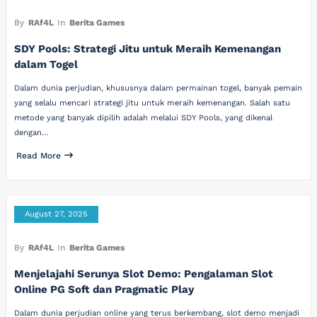
By
RAf4L
In
Berita Games
SDY Pools: Strategi Jitu untuk Meraih Kemenangan
dalam Togel
Dalam dunia perjudian, khususnya dalam permainan togel, banyak pemain
yang selalu mencari strategi jitu untuk meraih kemenangan. Salah satu
metode yang banyak dipilih adalah melalui SDY Pools, yang dikenal
dengan…
Read More
August 27, 2025
By
RAf4L
In
Berita Games
Menjelajahi Serunya Slot Demo: Pengalaman Slot
Online PG Soft dan Pragmatic Play
Dalam dunia perjudian online yang terus berkembang, slot demo menjadi