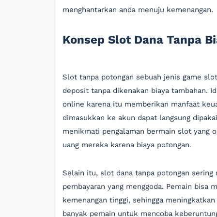
menghantarkan anda menuju kemenangan.
Konsep Slot Dana Tanpa B
Slot tanpa potongan sebuah jenis game sl
deposit tanpa dikenakan biaya tambahan. Ide
online karena itu memberikan manfaat keua
dimasukkan ke akun dapat langsung dipakai 
menikmati pengalaman bermain slot yang op
uang mereka karena biaya potongan.
Selain itu, slot dana tanpa potongan seri
pembayaran yang menggoda. Pemain bisa me
kemenangan tinggi, sehingga meningkatkan 
banyak pemain untuk mencoba keberuntung