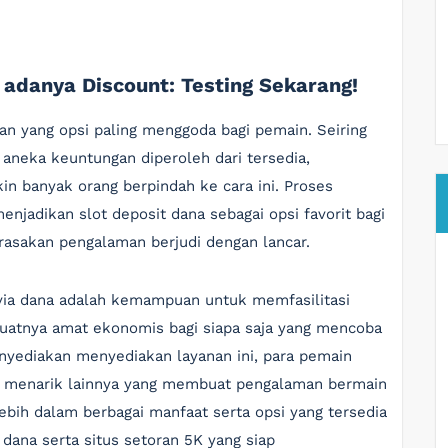
adanya Discount: Testing Sekarang!
ihan yang opsi paling menggoda bagi pemain. Seiring
aneka keuntungan diperoleh dari tersedia,
n banyak orang berpindah ke cara ini. Proses
njadikan slot deposit dana sebagai opsi favorit bagi
rasakan pengalaman berjudi dengan lancar.
t via dana adalah kemampuan untuk memfasilitasi
mbuatnya amat ekonomis bagi siapa saja yang mencoba
yediakan menyediakan layanan ini, para pemain
i menarik lainnya yang membuat pengalaman bermain
lebih dalam berbagai manfaat serta opsi yang tersedia
 dana serta situs setoran 5K yang siap