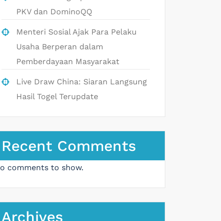
PKV dan DominoQQ
Menteri Sosial Ajak Para Pelaku
Usaha Berperan dalam
Pemberdayaan Masyarakat
Live Draw China: Siaran Langsung
Hasil Togel Terupdate
Recent Comments
o comments to show.
Archives