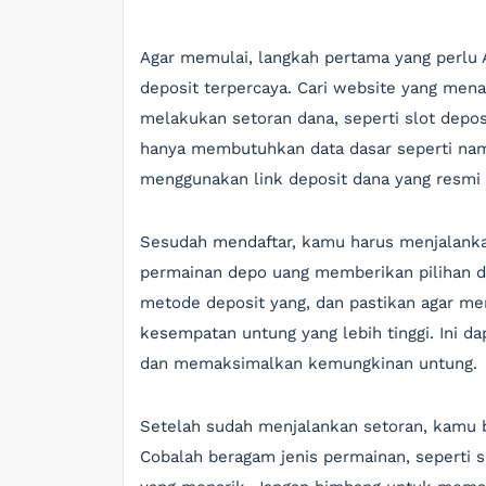
Agar memulai, langkah pertama yang perlu 
deposit terpercaya. Cari website yang 
melakukan setoran dana, seperti slot depos
hanya membutuhkan data dasar seperti nama
menggunakan link deposit dana yang resmi
Sesudah mendaftar, kamu harus menjalanka
permainan depo uang memberikan pilihan dep
metode deposit yang, dan pastikan agar m
kesempatan untung yang lebih tinggi. Ini 
dan memaksimalkan kemungkinan untung.
Setelah sudah menjalankan setoran, kamu 
Cobalah beragam jenis permainan, seperti 