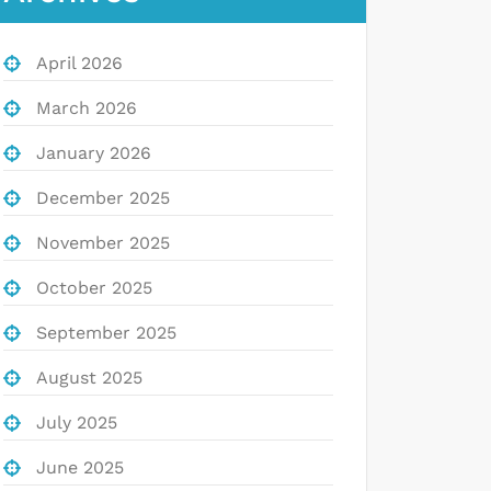
April 2026
March 2026
January 2026
December 2025
November 2025
October 2025
September 2025
August 2025
July 2025
June 2025